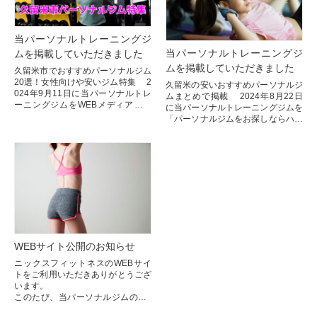
当パーソナルトレーニングジ
当パーソナルトレーニングジ
ムを掲載していただきました
ムを掲載していただきました
久留米市でおすすめパーソナルジム
20選！女性向けや安いジム特集 2
久留米の安いおすすめパーソナルジ
024年9月11日に当パーソナルトレ
ムまとめで掲載 2024年8月22日
ーニングジムをWEBメディア『キ
に当パーソナルトレーニングジムを
ヨシのパーソナルジム・ジム情報サ
「パーソナルジムをお探しならハッ
イト』様が掲載して...
ピースートラ」様が掲載してくださ
いました！ありがとう...
WEBサイト公開のお知らせ
ニックスフィットネスのWEBサイ
トをご利用いただきありがとうござ
います。
このたび、当パーソナルジムのWE
Bサイトを公開させていただきまし